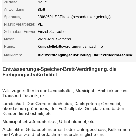
Zustand:
Neue
Anwendung:
Blatt
Spannung:
380V 50HZ 3Phase (besonders angefertigt)
Plastik verarbeitet:
PE
Schrauben-Entwurf:
Einzel-Schraube
Motor:
WANNAN, Siemens
Name:
Kunststoffplatteverdrängungsmaschine
Blattverdrängungsausrüstung
Blattextrudermaschine
Markieren:
,
Entwässerungs-Speicher-Brett-Verdrängung, die
Fertigungsstraße bildet
Wild zugetroffen in der Landschafts-, Municipal-, Architektur- und
Transport-Technik, ex:
Landschaft: Das Garagendach, das, Dachgarten grünend ist,
überdachen grünendes, der Fußballplatz, Golfplatz und baden
Kundendiensttechnik, etc.
Municipal: Straßenunterbau, U-Bahntunnel, etc.
Architektur: Gebäudefundament oder Untergeschoss, Kellerinnen-
und Außenwand, überdachen undurchdringliche und