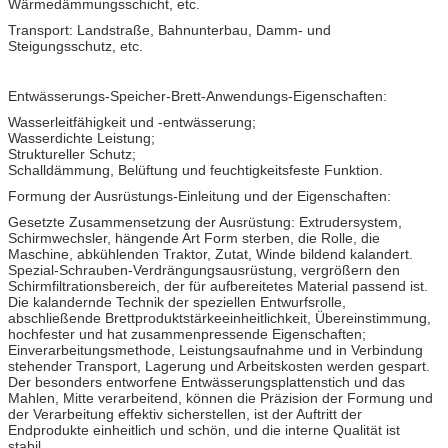
Wärmedämmungsschicht, etc.
Transport: Landstraße, Bahnunterbau, Damm- und
Steigungsschutz, etc.
Entwässerungs-Speicher-Brett-Anwendungs-Eigenschaften:
Wasserleitfähigkeit und -entwässerung;
Wasserdichte Leistung;
Struktureller Schutz;
Schalldämmung, Belüftung und feuchtigkeitsfeste Funktion.
Formung der Ausrüstungs-Einleitung und der Eigenschaften:
Gesetzte Zusammensetzung der Ausrüstung: Extrudersystem,
Schirmwechsler, hängende Art Form sterben, die Rolle, die
Maschine, abkühlenden Traktor, Zutat, Winde bildend kalandert.
Spezial-Schrauben-Verdrängungsausrüstung, vergrößern den
Schirmfiltrationsbereich, der für aufbereitetes Material passend ist.
Die kalandernde Technik der speziellen Entwurfsrolle,
abschließende Brettproduktstärkeeinheitlichkeit, Übereinstimmung,
hochfester und hat zusammenpressende Eigenschaften;
Einverarbeitungsmethode, Leistungsaufnahme und in Verbindung
stehender Transport, Lagerung und Arbeitskosten werden gespart.
Der besonders entworfene Entwässerungsplattenstich und das
Mahlen, Mitte verarbeitend, können die Präzision der Formung und
der Verarbeitung effektiv sicherstellen, ist der Auftritt der
Endprodukte einheitlich und schön, und die interne Qualität ist
stabil.