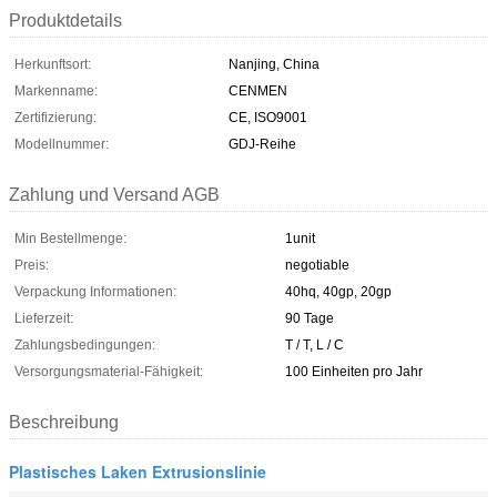
Produktdetails
Herkunftsort:
Nanjing, China
Markenname:
CENMEN
Zertifizierung:
CE, ISO9001
Modellnummer:
GDJ-Reihe
Zahlung und Versand AGB
Min Bestellmenge:
1unit
Preis:
negotiable
Verpackung Informationen:
40hq, 40gp, 20gp
Lieferzeit:
90 Tage
Zahlungsbedingungen:
T / T, L / C
Versorgungsmaterial-Fähigkeit:
100 Einheiten pro Jahr
Beschreibung
Plastisches Laken Extrusionslinie