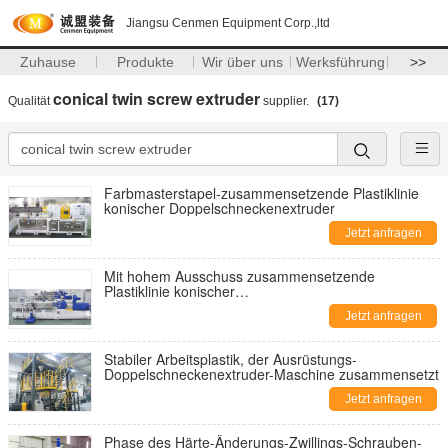
Jiangsu Cenmen Equipment Corp.,ltd
Zuhause
Produkte
Wir über uns
Werksführung
>>
conical twin screw extruder
Qualität
supplier.
(17)
Farbmasterstapel-zusammensetzende Plastiklinie
konischer Doppelschneckenextruder
Jetzt anfragen
Mit hohem Ausschuss zusammensetzende
Plastiklinie konischer
SelbstDoppelschneckenextruder
Jetzt anfragen
Stabiler Arbeitsplastik, der Ausrüstungs-
Doppelschneckenextruder-Maschine zusammensetzt
Jetzt anfragen
Phase des Härte-Änderungs-Zwillings-Schrauben-